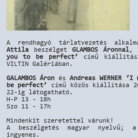
A rendhagyó tárlatvezetés alkalm
Attila
beszélget
GLAMBOS Áronnal
,
you to be perfect’
című kiállítá
VILTIN Galériában.
GALAMBOS Áron
és
Andreas WERNER ‘I 
be perfect’
című közös kiállítása 2
22-ig látogatható.
H-P 13 - 18h
Szo 11 - 17h
Mindenkit szeretettel várunk!
A beszélgetés magyar nyelvű; a
ingyenes.