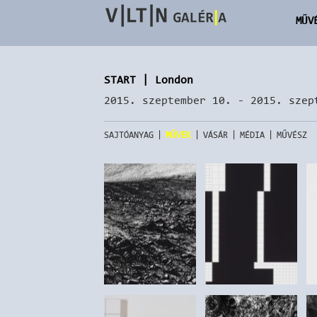
MŰV
START | London
2015. szeptember 10. - 2015. szep
|
|
|
|
SAJTÓANYAG
MŰVEK
VÁSÁR
MÉDIA
MŰVÉSZ