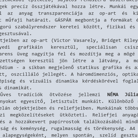
gek precíz összjátékával hozza létre. Munkái eg
ol az anyag transzparenciája az op-art és ki
at műfaji határait. GÁSPÁR megbontja a formákat 
gorú szabályrendszer keretei között, fizikai és
 gesztusával.
ktjeiben az op-art (Victor Vasarely, Bridget Riley
edi grafikáin keresztül, speciálisan csisz
arens üveg nagyítja fel és mozdítja meg a mögé 
gzettségen keresztül jön létre a látvány, a m
édium - a síkban megjelenő statikus grafika és a
tt, oszcilláló jellegét. A háromdimenziós, optik
épiség és vizuális dinamika kérdéskörével fogla
s dinamikát.
műves tradíciók ötvözése jellemzi
NÉMA Júl
ányokat egyesítő, letisztult munkáit. Különböző 
celán objektjeiben és reliefjeiben.
Munkáinak több
zi megközelítéseket ütközteti. Reliefjei anyag
és a hozzákevert papírrostok találkozásából min
yság és keménység, rugalmasság és törékenység. A4 
l alapegységeként, melyen spontán, szelíd geszt