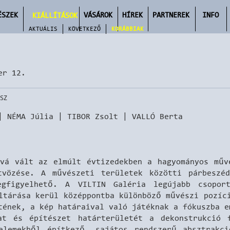
ÉSZEK
VÁSÁROK
HÍREK
PARTNEREK
INFO
KIÁLLÍTÁSOK
AKTUÁLIS
KÖVETKEZŐ
KORÁBBIAK
er 12.
SZ
| NÉMA Júlia | TIBOR Zsolt | VALLÓ Berta
ává vált az elmúlt évtizedekben a hagyományos műv
tvözése. A művészeti területek közötti párbeszé
egfigyelhető. A VILTIN Galéria legújabb csoport
eltárása
kerül középpontba különböző művészi pozíc
tének, a kép határaival való játéknak a fókuszba 
at és építészet határterületét a dekonstrukció
elemekből építkező, sajátos rendszerű absztrakc