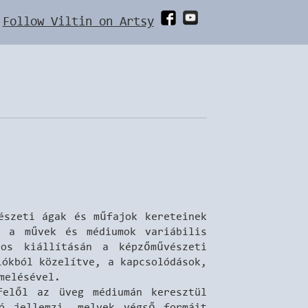
Follow Viltin on Artsy
észeti ágak és műfajok kereteinek
d a művek és médiumok variábilis
os kiállításán a képzőművészeti
iókból közelítve, a kapcsolódások,
emelésével.
 felől az üveg médiumán
keresztül
ió jellemzi, melyek végső formáit