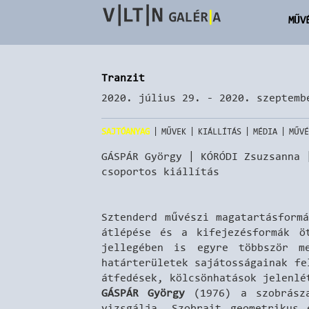
MŰV
Tranzit
2020. július 29. - 2020. szeptemb
|
|
|
|
SAJTÓANYAG
MŰVEK
KIÁLLÍTÁS
MÉDIA
MŰVÉ
GÁSPÁR György | KÓRÓDI Zsuzsanna 
csoportos kiállítás
Sztenderd művészi magatartásform
átlépése és a kifejezésformák ö
jellegében is egyre többször m
határterületek sajátosságainak f
átfedések, kölcsönhatások jelenlé
GÁSPÁR György
(1976) a szobrász
vizsgálja. Szobrait geometrikus 