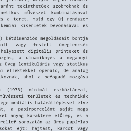
yaránt tekinthetőek szobroknak és
netikus művészet kombinálásával
és a teret, majd egy új rendszer
 kémiai kísérletek bevonásával és
) kétdimenziós megoldásait bontja
olt vagy festett üveglencsék
helyezett digitális printeket és
ozgás, a dinamika
,
és a megannyi
z üveg lentikuláris vagy statikus
ai effektekkel operáló, de analóg
lkoznak, ahol a befogadó mozgása
ia
(1973) minimál eszköztárral,
művészeti területek és technikák
sége mediális határátlépéssel élve
át, a papírporcelánt saját maga
dkét anyag karaktere előlép, és a
relief-sorozatán az üres papírlap
usokat ejt: hajtást, karcot vagy