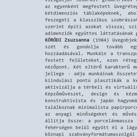
az egyenként megfestett üvegréte
kétdimenziós táblaképeknek, ah
feszegeti a klasszikus szobrász
szerint építi azokat vissza; szi
adimenziók együttes láttatásának
KÓRÓDI Zsuzsanna
(1984) üvegobje
szét és gondolja tovább egy
hozzáadásával.
Munkáin a transzp
festett felületeket, ezen réte
nézőpont. Két eltérő karakterű m
jellege - adja munkáinak összete
kiindulási pontú plasztikák a k
aktivizálja a térbeli és virtuáli
Képzőművészet, design és kéz
konstruktivista és japán hagyom
találkoznak minimalista papírpor
az anyagi minőségeket és művés
állítja össze: a porcelánmassza 
fehérségen belül együtt él a lág
köznapi szabványformátumaszolgá