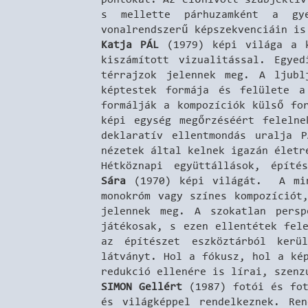
s mellette párhuzamként a gye
vonalrendszerű képszekvenciáin is
Katja PÁL
(1979) képi világa a k
kiszámított vizualitással. Egyed
térrajzok jelennek meg. A ljubl
képtestek formája és felülete a
formálják a kompozíciók külső fo
képi egység megőrzéséért felelne
deklaratív ellentmondás uralja 
nézetek által kelnek igazán életr
Hétköznapi együttállások, építé
Sára
(1970) képi világát. A mind
monokróm vagy színes kompozíciót
jelennek meg. A szokatlan persp
játékosak, s ezen ellentétek fel
az építészet eszköztárból kerü
látványt. Hol a fókusz, hol a ké
redukció ellenére is lírai, szenz
SIMON Gellért
(1987) fotói és fot
és világképpel rendelkeznek. Re