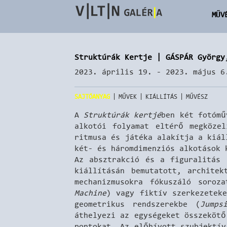
MŰV
Struktúrák Kertje | GÁSPÁR György
2023. április 19. - 2023. május 6
|
|
|
SAJTÓANYAG
MŰVEK
KIÁLLÍTÁS
MŰVÉSZ
A
Struktúrák kertjé
ben két fotómű
alkotói folyamat eltérő megközel
ritmusa és játéka alakítja a kiál
két- és háromdimenziós alkotások
Az absztrakció és a figuralitás
kiállításán bemutatott, architek
mechanizmusokra fókuszáló soroz
Machine
) vagy fiktív szerkezeteke
geometrikus rendszerekbe (
Jumps
áthelyezi az egységeket összekötő
pontokat. Az előhívott szubjektív