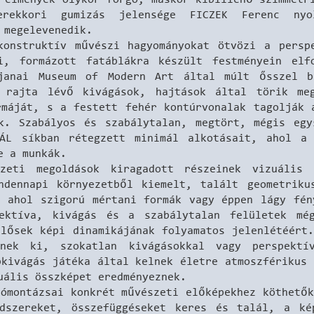
rekkori gumizás jelensége FICZEK Ferenc nyo
 megelevenedik.
onstruktív művészi hagyományokat ötvözi a perspe
i, formázott fatáblákra készült festményein elf
janai Museum of Modern Art által múlt ősszel b
 rajta lévő kivágások, hajtások által törik me
rmáját, s a festett fehér kontúrvonalak tagolják 
k. Szabályos és szabálytalan, megtört, mégis eg
PÁL síkban rétegzett minimál alkotásait, ahol a
e a munkák.
szeti megoldások kiragadott részeinek vizuális
ennapi környezetből kiemelt, talált geometrikus
, ahol szigorú mértani formák vagy éppen lágy fén
ektíva, kivágás és a szabálytalan felületek mé
elősek képi dinamikájának folyamatos jelenlétéért.
lnek ki, szokatlan kivágásokkal vagy perspektí
pkivágás játéka által kelnek életre atmoszférikus 
uális összképet eredményeznek.
ómontázsai konkrét művészeti előképekhez köthetők
ndszereket, összefüggéseket keres és talál, a ké