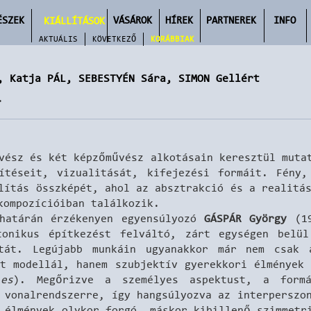
ÉSZEK
VÁSÁROK
HÍREK
PARTNEREK
INFO
KIÁLLÍTÁSOK
AKTUÁLIS
KÖVETKEZŐ
KORÁBBIAK
, Katja PÁL, SEBESTYÉN Sára, SIMON Gellért
.
vész és két képzőművész alkotásain keresztül muta
ítéseit, vizualitását, kifejezési formáit. Fény
lítás összképét, ahol az absztrakció és a realitá
 kompozícióiban találkozik.
 határán érzékenyen egyensúlyozó
GÁSPÁR György
(19
tonikus építkezést felváltó, zárt egységen belü
atát. Legújabb munkáin ugyanakkor már nem csak 
t modellál, hanem szubjektív gyerekkori élmények 
ies
). Megőrizve a személyes aspektust, a form
 vonalrendszerre, így hangsúlyozva az interperszo
 élmények olykor forgó, máskor kibillenő szimmetr