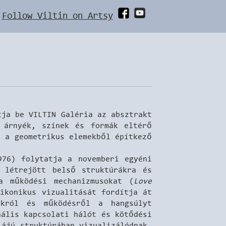
Follow Viltin on Artsy
tja be VILTIN Galéria az absztrakt
, árnyék, színek és formák eltérő
s a geometrikus elemekből építkező
76) folytatja a novemberi egyéni
l létrejött belső struktúrákra és
a működési mechanizmusokat (
Love
ikonikus vizualitását fordítja át
ákról és működésről a hangsúlyt
nális kapcsolati hálót és kötődési
iájú struktúrában vizualizálódnak,