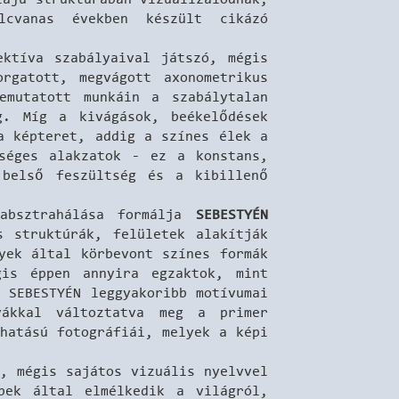
lcvanas években készült cikázó
ktíva szabályaival játszó, mégis
orgatott, megvágott axonometrikus
emutatott munkáin a szabálytalan
g. Míg a kivágások, beékelődések
a képteret, addig a színes élek a
ységes alakzatok - ez a konstans,
 belső feszültség és a kibillenő
 absztrahálása formálja
SEBESTYÉN
 struktúrák, felületek alakítják
yek által körbevont színes formák
gis éppen annyira egzaktok, mint
 SEBESTYÉN leggyakoribb motívumai
vákkal változtatva meg a primer
hatású fotográfiái, melyek a képi
, mégis sajátos vizuális nyelvvel
pek által elmélkedik a világról,