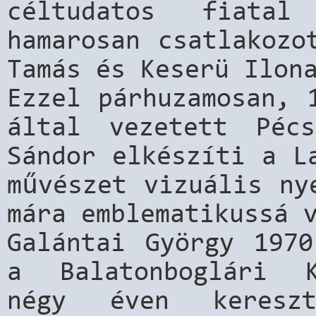
céltudatos fiatal
hamarosan csatlakozo
Tamás és Keserü Ilon
Ezzel párhuzamosan, 
által vezetett Pécs
Sándor elkészíti a L
művészet vizuális ny
mára emblematikussá 
Galántai György 1970
a Balatonboglári K
négy éven keresz