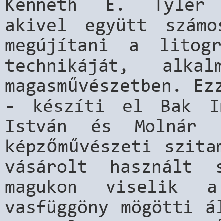
Kenneth E. Tyler 
akivel együtt számo
megújítani a litog
technikáját, alka
magasművészetben. Ez
- készíti el Bak I
István és Molnár 
képzőművészeti szita
vásárolt használt 
magukon viselik 
vasfüggöny mögötti á