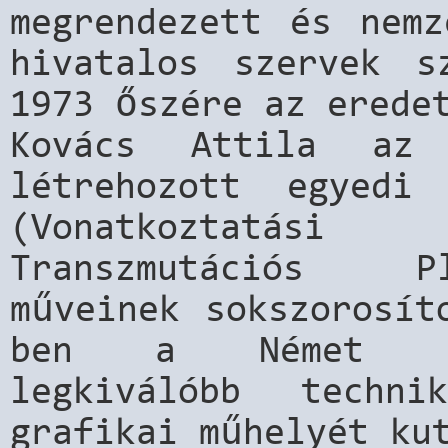
megrendezett és nemz
hivatalos szervek s
1973 őszére az erede
Kovács Attila az
létrehozott egyedi 
(Vonatkoztatási
Transzmutációs P
műveinek sokszorosít
ben a Német Szö
legkiválóbb techni
grafikai műhelyét ku