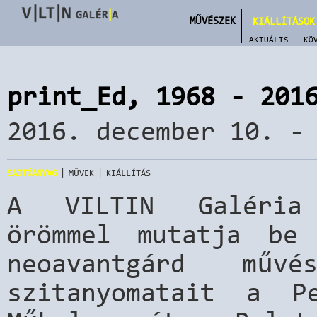
MŰVÉSZEK
KIÁLLÍTÁSOK
AKTUÁLIS
KÖ
print_Ed, 1968 - 201
2016. december 10. -
|
|
SAJTÓANYAG
MŰVEK
KIÁLLÍTÁS
A VILTIN Galéria 
örömmel mutatja be
neoavantgárd művés
szitanyomatait a P