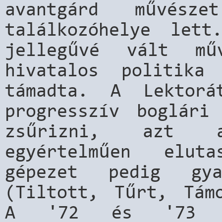
avantgárd művésze
találkozóhelye lett
jellegűvé vált mű
hivatalos politika
támadta. A Lektorá
progresszív boglári
zsűrizni, azt a
egyértelműen elut
gépezet pedig gy
(Tiltott, Tűrt, Támo
A '72 és '73 ny