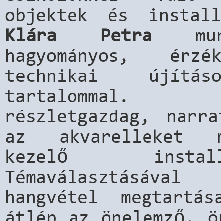
objektek és instal
Klára Petra
m
hagyományos, érz
technikai újítá
tartalommal. 
részletgazdag, narra
az akvarelleket m
kezelő install
Témaválasztásáva
hangvétel megtartá
átlép az önelemző, ö