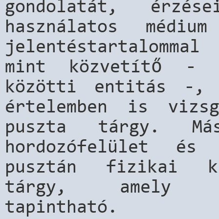
gondolatát, érzé
használatos médi
jelentéstartalomma
mint közvetítő - 
közötti entitás -, 
értelemben is vizs
puszta tárgy. M
hordozófelület és
pusztán fizikai ki
tárgy, amely id
tapintható.