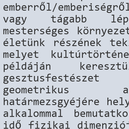
emberről/emberiségrő
vagy tágabb lép
mesterséges környeze
életünk részének tek
melyet kultúrtörtén
példáján keres
gesztusfestésze
geometrikus a
határmezsgyéjére hel
alkalommal bemutat
idő fizikai dimenzió