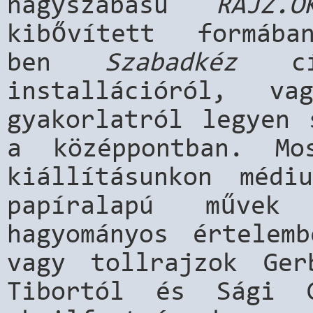
nagyszabású
RAJZ.O
kibővített formáb
ben
Szabadkéz
cím
installációról, v
gyakorlatról legyen 
a középpontban. Mo
kiállításunkon médiu
papíralapú művek 
hagyományos értelem
vagy tollrajzok Ger
Tibortól és Sági G