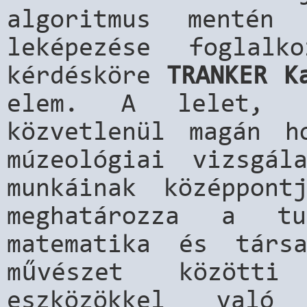
algoritmus mentén 
leképezése foglal
kérdésköre
TRANKER K
elem. A lelet, 
közvetlenül magán h
múzeológiai vizsgál
munkáinak középpont
meghatározza a tu
matematika és társ
művészet közötti
eszközökkel való 