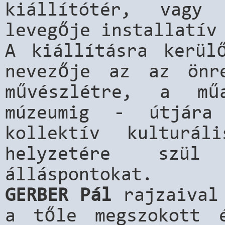
kiállítótér, vag
levegője installatí
A kiállításra kerül
nevezője az az önr
művészlétre, a mű
múzeumig - útjára
kollektív kulturál
helyzetére szül
álláspontokat.
GERBER Pál
rajzaival 
a tőle megszokott é