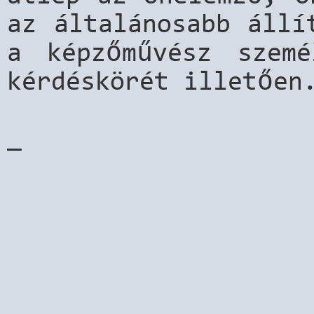
az általánosabb állí
a képzőművész szem
kérdéskörét illetőe