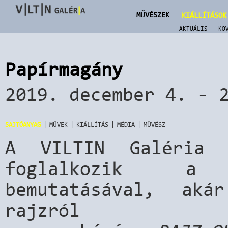
MŰVÉSZEK
KIÁLLÍTÁSOK
AKTUÁLIS
KÖ
Papírmagány
2019. december 4. - 
|
|
|
|
SAJTÓANYAG
MŰVEK
KIÁLLÍTÁS
MÉDIA
MŰVÉSZ
A VILTIN Galéria 
foglalkozik a 
bemutatásával, aká
rajzró