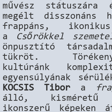
művész státuszára 
megélt disszonáns h
frappáns, ikoniku
a
Csőrökkel szemete
önpusztító társadal
tükröt. Törékeny
kultúránk komplex
egyensúlyának sérül
KOCSIS Tibor
a
fra
álló, kisméretű 
ikonszerű képeken á