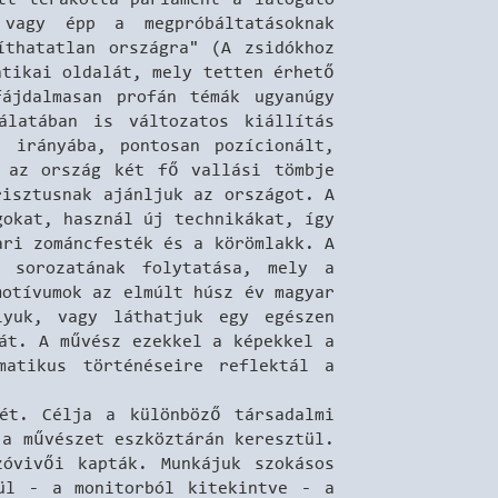
 vagy épp a megpróbáltatásoknak
íthatatlan országra" (A zsidókhoz
atikai oldalát, mely tetten érhető
ájdalmasan profán témák ugyanúgy
álatában is változatos kiállítás
j irányába, pontosan pozícionált,
l az ország két fő vallási tömbje
risztusnak ajánljuk az országot. A
gokat, használ új technikákat, így
ari zománcfesték és a körömlakk. A
t sorozatának folytatása, mely a
motívumok az elmúlt húsz év magyar
lyuk, vagy láthatjuk egy egészen
át. A művész ezekkel a képekkel a
matikus történéseire reflektál a
ét. Célja a különböző társadalmi
 a művészet eszköztárán keresztül.
óvivői kapták. Munkájuk szokásos
tül - a monitorból kitekintve - a