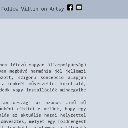
Follow Viltin on Artsy
nem létező magyar állampolgárságú
ban megbúvó harmónia jól jellemzi
zott, szigorú koncepció alapján
 a konkrét művészettel kokettáló,
deók vagy installációk mindegyike
atlan ország" az azonos című mű
őnként elhitette velünk, hogy egy
alás az aktuális hazai helyzettel
lomvesztés, melyet egy földrengést
tt terakotta parlament a látogató