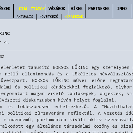
ÉSZEK
VÁSÁROK
HÍREK
PARTNEREK
INFO
KIÁLLÍTÁSOK
AKTUÁLIS
KÖVETKEZŐ
KORÁBBIAK
RINC
r 4.
SZ
jelenlétet tanúsító BORSOS LŐRINC egy személyben 
n rejlő ellentmondás és a tökéletes névválasztás
űvészpárt. BORSOS LŐRINC művei előre meghatáro
almi és politikai kérdésekkel foglalkozó, olykor
lenyomatait magán viselő táblaképek, objektek, vi
űvészeti diskurzusban kíván helyet foglalni.
an is többszörösen értelmezhető. A "Mozdíthat
ai politikai zűrzavarára reflektál. A vezetés id
s mindennemű, parlamenten kívüli aktív szerepváll
ralkodott egy általános társadalmi közöny és biza
izualizál a művész. Az acél rázóasztalon megépíte