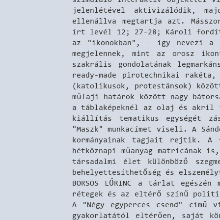
jelenlétével aktivizálódik, ma
ellenállva megtartja azt. Másszo
írt levél 12; 27-28; Károli fordí
az "ikonokban", - így nevezi a 
megjelennek, mint az orosz ikon
szakrális gondolatának legmarkán
ready-made pirotechnikai rakéta,
(katolikusok, protestánsok) közöt
műfaji határok között nagy bátors
a táblaképeknél az olaj és akril 
kiállítás tematikus egységét zá
"Maszk" munkacímet viseli. A Sánd
kormányainak tagjait rejtik. A 
hétköznapi műanyag matricának is
társadalmi élet különböző szegm
behelyettesíthetőség és elszemély
BORSOS LŐRINC a tárlat egészén 
rétegek és az eltérő színű politi
A "Négy egyperces csend" című v
gyakorlatától eltérően, saját kö