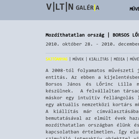
MŰV
Mozdíthatatlan ország | BORSOS LŐ
2010. október 28. - 2010. decembe
|
|
|
|
SAJTÓANYAG
MŰVEK
KIÁLLÍTÁS
MÉDIA
MŰVÉ
A 2008-tól folyamatos művészeti 
entitás. Az ebben a kijelentésbe
Borsos János és Lőrinc Lilla m
készülnek. A felvállaltan társad
máskor egy intuitív fellángolás 
egy aktuális nemzetközi kortárs m
A kiállítás már címválasztásáb
bemutatásával az elmúlt évek haz
mozdíthatatlan országban élünk é
kapcsolatban értelmetlen. Így elu
szimuláló interaktív objekttel v