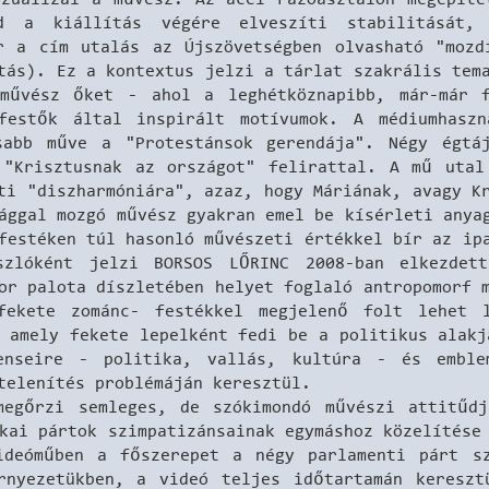
jd a kiállítás végére elveszíti stabilitását,
r a cím utalás az Újszövetségben olvasható "mozd
tás). Ez a kontextus jelzi a tárlat szakrális tem
művész őket - ahol a leghétköznapibb, már-már f
festők által inspirált motívumok. A médiumhaszn
sabb műve a "Protestánsok gerendája". Négy égtá
 "Krisztusnak az országot" felirattal. A mű uta
ti "diszharmóniára", azaz, hogy Máriának, avagy K
ággal mozgó művész gyakran emel be kísérleti anya
festéken túl hasonló művészeti értékkel bír az ip
szlóként jelzi BORSOS LŐRINC 2008-ban elkezdet
or palota díszletében helyet foglaló antropomorf 
fekete zománc- festékkel megjelenő folt lehet 
, amely fekete lepelként fedi be a politikus alakj
enseire - politika, vallás, kultúra - és emble
telenítés problémáján keresztül.
megőrzi semleges, de szókimondó művészi attitűdj
kai pártok szimpatizánsainak egymáshoz közelítése
ideóműben a főszerepet a négy parlamenti párt sz
rnyezetükben, a videó teljes időtartamán keresz